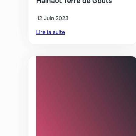
Hainaut Terre de Goûts
·
12 Juin 2023
:
Lire la suite
Hainaut
Terre
de
Goûts