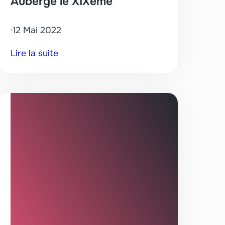
Auberge le XIXème
·
12 Mai 2022
:
Lire la suite
Auberge
le
XIXème